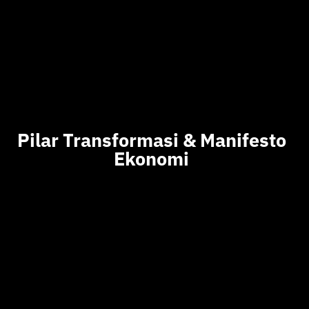
Pilar Transformasi & Manifesto
Ekonomi
Standarisasi & Penguatan Fondasi Teknologi
IBS Core
Operasional yang
efisien
IBS Collect/IBS
Pelaporan yang
Branchless
mudah dan akurat