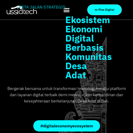
PETA JALAN STRATEGIS
m-Pise Digital
Ekosistem
Ekonomi
Digital
Berbasis
Komunitas
Desa
Adat
Bergerak bersama untuk transformasi teknologi melalui platform
dan layanan digital terbaik demi mewujudkan kemandirian dan
kesejahteraan berkelanjutan Desa Adat di Bali.
#digitaleconomyecosystem