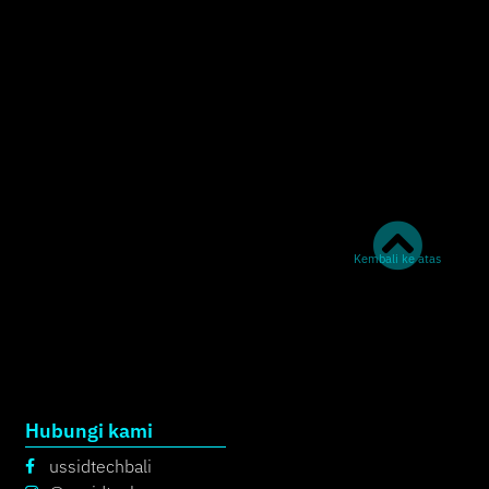
Kembali ke atas
Hubungi kami
ussidtechbali