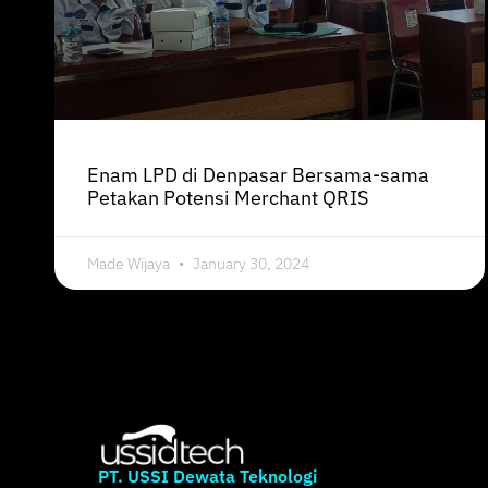
Enam LPD di Denpasar Bersama-sama
Petakan Potensi Merchant QRIS
Made Wijaya
January 30, 2024
PT. USSI Dewata Teknologi