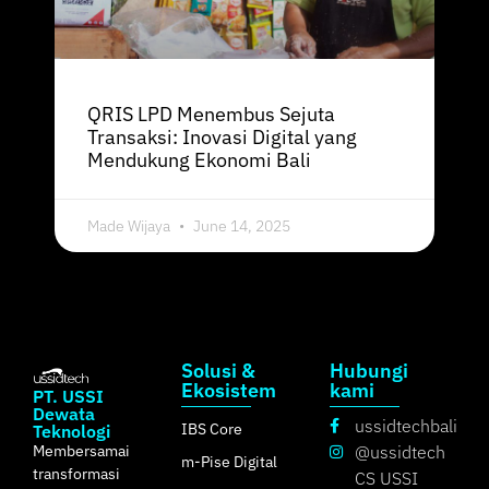
QRIS LPD Menembus Sejuta
Transaksi: Inovasi Digital yang
Mendukung Ekonomi Bali
Made Wijaya
June 14, 2025
Solusi &
Hubungi
Ekosistem
kami
PT. USSI
Dewata
ussidtechbali
IBS Core
Teknologi
Membersamai
@ussidtech
m-Pise Digital
transformasi
CS USSI