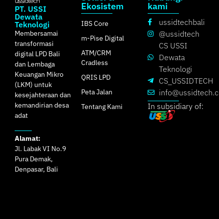
Ekosistem
kami
PT. USSI
Dewata
ussidtechbali
IBS Core
Teknologi
Membersamai
@ussidtech
m-Pise Digital
transformasi
CS USSI
ATM/CRM
digital LPD Bali
Dewata
Cradless
dan Lembaga
Teknologi
Keuangan Mikro
QRIS LPD
CS_USSIDTECH
(LKM) untuk
Peta Jalan
info@ussidtech.
kesejahteraan dan
kemandirian desa
In subsidiary of:
Tentang Kami
adat
Alamat:
Jl. Labak VI No.9
Pura Demak,
Denpasar, Bali