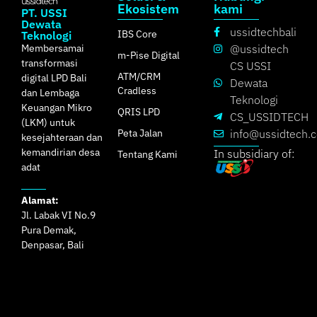
Ekosistem
kami
PT. USSI
Dewata
ussidtechbali
IBS Core
Teknologi
Membersamai
@ussidtech
m-Pise Digital
transformasi
CS USSI
ATM/CRM
digital LPD Bali
Dewata
Cradless
dan Lembaga
Teknologi
Keuangan Mikro
QRIS LPD
CS_USSIDTECH
(LKM) untuk
Peta Jalan
info@ussidtech.
kesejahteraan dan
kemandirian desa
In subsidiary of:
Tentang Kami
adat
Alamat:
Jl. Labak VI No.9
Pura Demak,
Denpasar, Bali